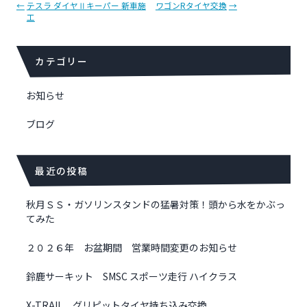
投
←
テスラ ダイヤⅡキーパー 新車施
ワゴンRタイヤ交換
→
工
稿
ナ
ビ
カテゴリー
ゲ
ー
シ
お知らせ
ョ
ブログ
ン
最近の投稿
秋月ＳＳ・ガソリンスタンドの猛暑対策！頭から水をかぶっ
てみた
２０２６年 お盆期間 営業時間変更のお知らせ
鈴鹿サーキット SMSC スポーツ走行 ハイクラス
X-TRAIL グリピットタイヤ持ち込み交換