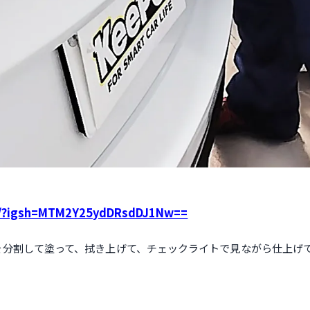
F4/?igsh=MTM2Y25ydDRsdDJ1Nw==
を分割して塗って、拭き上げて、チェックライトで見ながら仕上げ