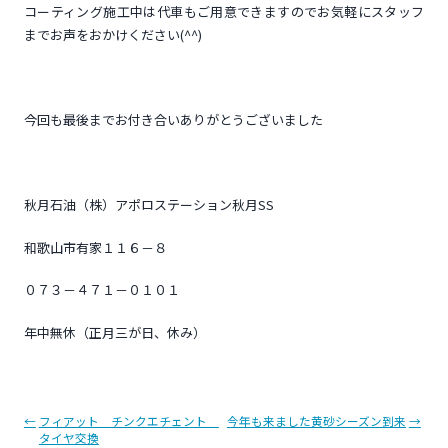
コーティング施工中は代車もご用意できますのでお気軽にスタッフ
までお声をおかけください(^^)
今回も最後までお付き合いありがとうございました
秋月石油（株）アポロステーション秋月SS
和歌山市有家１１６－８
０７３－４７１－０１０１
年中無休（正月三が日、休み）
投
←
フィアット チンクエチェント
今年も来ました黄砂シーズン到来
→
タイヤ交換
稿