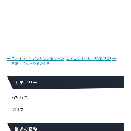
投
←
７／４（土）ガソリンスタンドの
エアコンオイル PAGとPOE
→
日常・ピット作業の１日
稿
ナ
ビ
カテゴリー
ゲ
ー
シ
お知らせ
ョ
ブログ
ン
最近の投稿