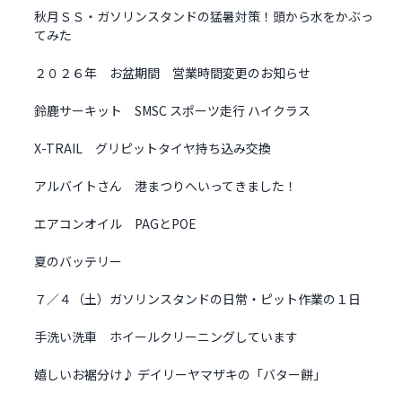
秋月ＳＳ・ガソリンスタンドの猛暑対策！頭から水をかぶっ
てみた
２０２６年 お盆期間 営業時間変更のお知らせ
鈴鹿サーキット SMSC スポーツ走行 ハイクラス
X-TRAIL グリピットタイヤ持ち込み交換
アルバイトさん 港まつりへいってきました！
エアコンオイル PAGとPOE
夏のバッテリー
７／４（土）ガソリンスタンドの日常・ピット作業の１日
手洗い洗車 ホイールクリーニングしています
嬉しいお裾分け♪ デイリーヤマザキの「バター餅」