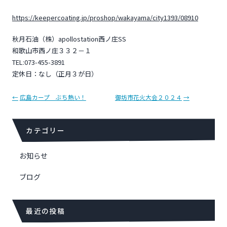
https://keepercoating.jp/proshop/wakayama/city1393/08910
秋月石油（株）apollostation西ノ庄SS
和歌山市西ノ庄３３２－１
TEL:073-455-3891
定休日：なし（正月３が日）
投
←
広島カープ ぶち熱い！
御坊市花火大会２０２４
→
稿
ナ
ビ
カテゴリー
ゲ
ー
お知らせ
シ
ョ
ブログ
ン
最近の投稿