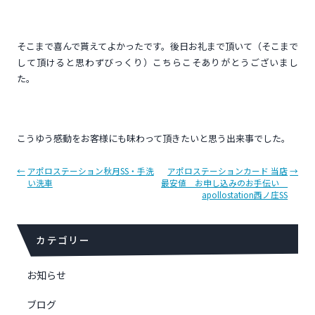
そこまで喜んで貰えてよかったです。後日お礼まで頂いて（そこまで
して頂けると思わずびっくり）こちらこそありがとうございまし
た。
こうゆう感動をお客様にも味わって頂きたいと思う出来事でした。
投
←
アポロステーション秋月SS・手洗
アポロステーションカード 当店
→
い洗車
最安値 お申し込みのお手伝い
稿
apollostation西ノ庄SS
ナ
ビ
ゲ
カテゴリー
ー
シ
お知らせ
ョ
ン
ブログ