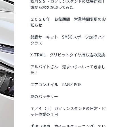
秋月ＳＳ・ガソリンスタンドの猛暑対策！
頭から水をかぶってみた
２０２６年 お盆期間 営業時間変更のお
知らせ
鈴鹿サーキット SMSC スポーツ走行 ハイ
クラス
X-TRAIL グリピットタイヤ持ち込み交換
アルバイトさん 港まつりへいってきまし
た！
エアコンオイル PAGとPOE
夏のバッテリー
７／４（土）ガソリンスタンドの日常・ピ
ット作業の１日
手洗い洗車 ホイールクリーニングしてい