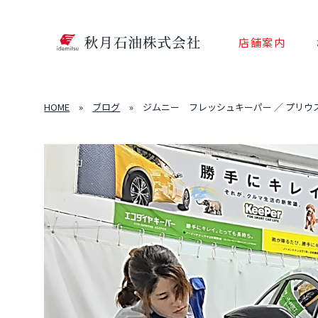
店舗案内
HOME
»
ブログ
»
ジムニー フレッシュキーパー ／ プリウス ク