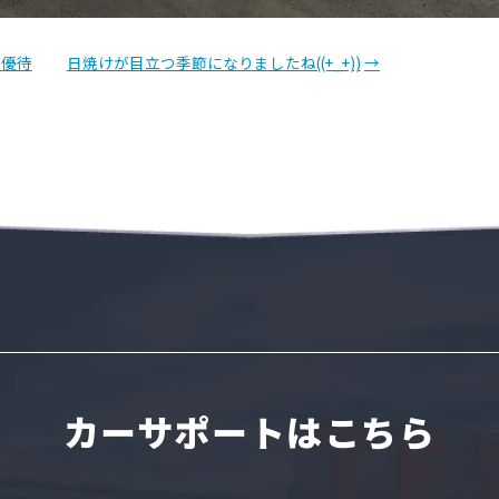
！優待
日焼けが目立つ季節になりましたね((+_+))
→
カーサポートはこちら