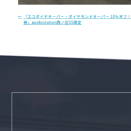
投
←
「エコダイヤキーパー・ダイヤモンドキーパー 10％オフ
券」apollostation西ノ庄SS限定
稿
ナ
ビ
ゲ
ー
シ
ョ
ン