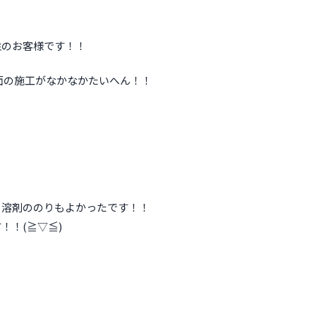
性のお客様です！！
面の施工がなかなかたいへん！！
く溶剤ののりもよかったです！！
≧⁠▽⁠≦⁠)