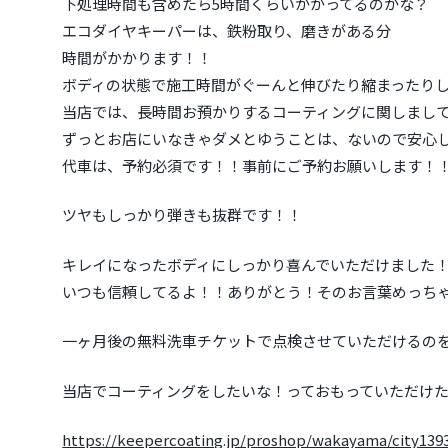
下処理時間も含めたら5時間くらいかかってるのかな？
エコダイヤキーパーは、鉄粉取り、磨きがある分
時間がかかります！！
ボディの状態で施工時間がぐーんと伸びたり縮まったり
当店では、長時間お預かりするコーティングに関しまし
ずっとお店にいなきゃダメとゆうことは、ないので安心
代車は、予約必須です！！事前にご予約お願いします！
ツヤもしっかり弾きも抜群です！！
キレイになったボディにしっかり喜んでいただけました
いつも信頼してるよ！！ありがとう！そのお言葉めっち
一ヶ月後の無料洗車チケットで点検させていただけるの
当店でコーティングをしたいな！っておもっていただけ
https://keepercoating.jp/proshop/wakayama/city139