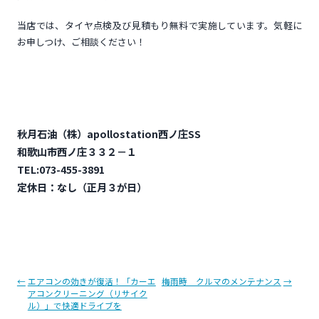
当店では、タイヤ点検及び見積もり無料で実施しています。気軽に
お申しつけ、ご相談ください！
秋月石油（株）apollostation西ノ庄SS
和歌山市西ノ庄３３２－１
TEL:073-455-3891
定休日：なし（正月３が日）
投
←
エアコンの効きが復活！「カーエ
梅雨時 クルマのメンテナンス
→
アコンクリーニング（リサイク
稿
ル）」で快適ドライブを
ナ