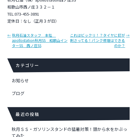
和歌山市西ノ庄３３２－１
TEL:073-455-3891
定休日：なし（正月３が日）
投
←
秋月石油スタッフ 本社
これはビックリ！？タイヤに釘が
→
apollostation秋月SS 和歌山イン
刺さってる！パンク修理はできる
稿
ターSS 西ノ庄SS
のか？
ナ
ビ
ゲ
カテゴリー
ー
シ
お知らせ
ョ
ン
ブログ
最近の投稿
秋月ＳＳ・ガソリンスタンドの猛暑対策！頭から水をかぶっ
てみた