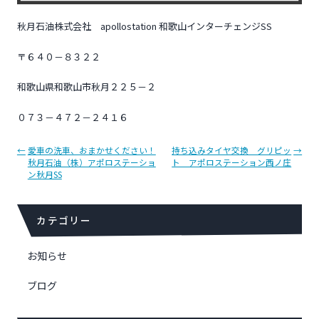
秋月石油株式会社 apollostation 和歌山インターチェンジSS
〒６４０－８３２２
和歌山県和歌山市秋月２２５－２
０７３－４７２－２４１６
投
←
愛車の洗車、おまかせください！
持ち込みタイヤ交換 グリピッ
→
秋月石油（株）アポロステーショ
ト アポロステーション西ノ庄
稿
ン秋月SS
ナ
ビ
ゲ
カテゴリー
ー
シ
お知らせ
ョ
ン
ブログ