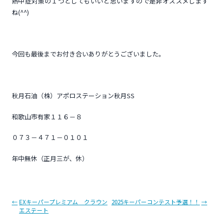
熱中症対策の１つとしてもいいと思いますので是非オススメします
ね(^^)
今回も最後までお付き合いありがとうございました。
秋月石油（株）アポロステーション秋月SS
和歌山市有家１１６－８
０７３－４７１－０１０１
年中無休（正月三が、休）
投
←
EXキーパープレミアム クラウン
2025キーパーコンテスト予選！！
→
エステート
稿