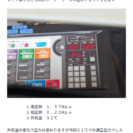
高圧側 １．５７Mｐａ
低圧側 ０．２２Mｐａ
外気温 ３１℃
外気温の変化で圧力は変わりますが今回３１℃での適正圧力でした